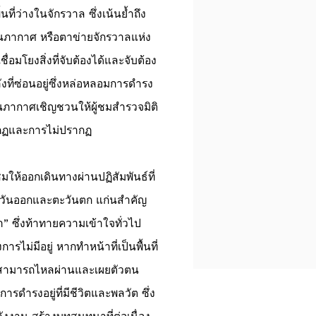
ี่ว่างในจักรวาล ซึ่งเน้นย้ำถึง
ภากาศ หรือตาข่ายจักรวาลแห่ง
ื่อมโยงสิ่งที่จับต้องได้และจับต้อง
งพลังที่ซ่อนอยู่ซึ่งหล่อหลอมการดำรง
่องนภากาศเชิญชวนให้ผู้ชมสำรวจมิติ
รปรากฏและการไม่ปรากฏ
มให้ออกเดินทางผ่านปฏิสัมพันธ์ที่
ตะวันออกและตะวันตก แก่นสำคัญ
า” ซึ่งท้าทายความเข้าใจทั่วไป
รไม่มีอยู่ หากทำหน้าที่เป็นพื้นที่
ีวิต สามารถไหลผ่านและเผยตัวตน
ารดำรงอยู่ที่มีชีวิตและพลวัต ซึ่ง