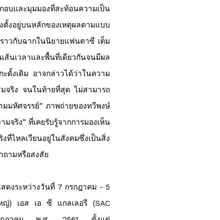
อบและมุมมองที่สะท้อนความเป็น
้งอยู่บนหลักของเหตุผลตามแบบ
 ราวกับฉากในนิยายแฟนตาซี เต็ม
เส้นเวลาและพื้นที่เดียวกันจนมีผล
กะดั้งเดิม อาจกล่าวได้ว่าในความ
มจริง จนในท้ายที่สุด ไม่สามารถ
ามมหัศจรรย์” ภาพถ่ายของทวีพงษ์
มจริง” ที่เคยรับรู้จากการมองเห็น
ไหลเวียนอยู่ในสังคมซึ่งเป็นสิ่ง
คำถามหรือสงสัย
แสดงระหว่างวันที่
7 กรกฎาคม
- 5
หญ่
)
เอส เอ ซี แกลเลอรี
(SAC
กฎาคม
พ
.
ศ
. 2561
ตั้งแต่