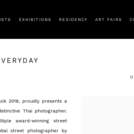
ISTS
EXHIBITIONS
RESIDENCY
ART FAIRS
C
EVERYDAY
O
kok 2018, proudly presents a
stinctive Thai photographer.
iple award-winning street
tial street photographer by