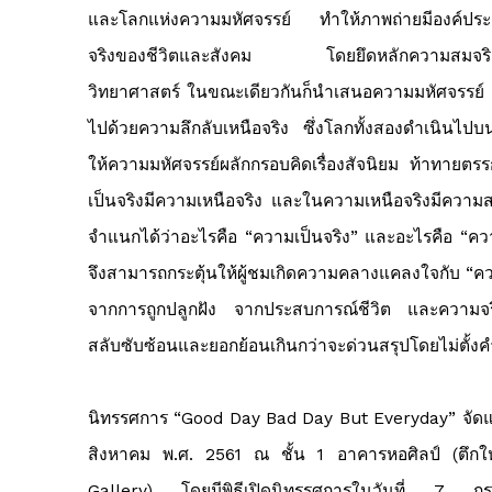
และโลกแห่งความมหัศจรรย์ ทำให้ภาพถ่ายมีองค์ประก
จริงของชีวิตและสังคม โดยยึดหลักความสมจริงตั
วิทยาศาสตร์ ในขณะเดียวกันก็นำเสนอความมหัศจรรย์
ไปด้วยความลึกลับเหนือจริง ซึ่งโลกทั้งสองดำเนินไปบน
ให้ความมหัศจรรย์ผลักกรอบคิดเรื่องสัจนิยม ท้าทายตรร
เป็นจริงมีความเหนือจริง และในความเหนือจริงมีความส
จำแนกได้ว่าอะไรคือ “ความเป็นจริง” และอะไรคือ “คว
จึงสามารถกระตุ้นให้ผู้ชมเกิดความคลางแคลงใจกับ “ควา
จากการถูกปลูกฝัง จากประสบการณ์ชีวิต และความจริงที่
สลับซับซ้อนและยอกย้อนเกินกว่าจะด่วนสรุปโดยไม่ตั้ง
นิทรรศการ
“Good Day Bad Day But Everyday”
จัด
สิงหาคม
พ
.
ศ
. 2561
ณ ชั้น
1
อาคารหอศิลป์
(
ตึกใ
Gallery)
โดยมีพิธีเปิดนิทรรศการในวันที่
7 กร